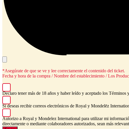
*Asegúrate de que se ve y lee correctamente el contenido del ticket.
Fecha y hora de la compra / Nombre del establecimiento / Los Produc
Declaro tener más de 18 años y haber leído y aceptado los Términos 
Si deseas recibir correos electrónicos de Royal y Mondelēz Internationa
Autorizo a Royal y Mondelez International para utilizar mi información
directamente o mediante colaboradores autorizados, sean más relevan